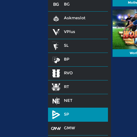
Mothe
BG
Askmeslot
VPlus
SL
Worl
BP
RVO
RT
NET
SP
GMW