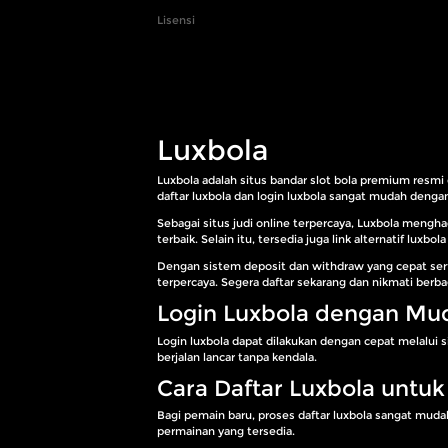
Lisensi
Luxbola
Luxbola adalah situs bandar slot bola premium resmi 
daftar luxbola dan login luxbola sangat mudah deng
Sebagai situs judi online terpercaya, Luxbola mengha
terbaik. Selain itu, tersedia juga link alternatif lux
Dengan sistem deposit dan withdraw yang cepat sert
terpercaya. Segera daftar sekarang dan nikmati berb
Login Luxbola dengan M
Login luxbola dapat dilakukan dengan cepat melalui
berjalan lancar tanpa kendala.
Cara Daftar Luxbola untu
Bagi pemain baru, proses daftar luxbola sangat mud
permainan yang tersedia.