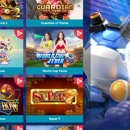
God 2
Guardian of Flame
eow
World Cup Fever
How
Super 7