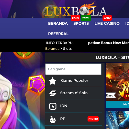
BARU
BARU
PROMO
BERANDA
SPORTS
LIVE CASINO
I
REFERRAL
Selamat Datang Di Luxbola, Dapatkan Bonus New Member 20
INFO TERBARU:
Beranda
Slots
LUXBOLA – SI
Game Populer
Stream n' Spin
Ne 
IDN
PP
PROMO