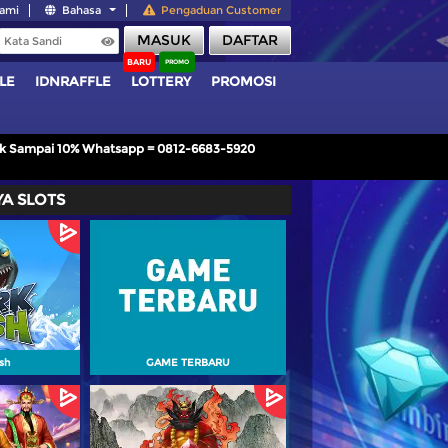
ami
Bahasa
Pengaduan Customer
DAFTAR
BARU
PROMO
LE
IDNRAFFLE
LOTTERY
PROMOSI
ai 10% Whatsapp = 0812-6683-5920
Selamat Datang Di Luxbola, D
A SLOTS
sh
GAME TERBARU