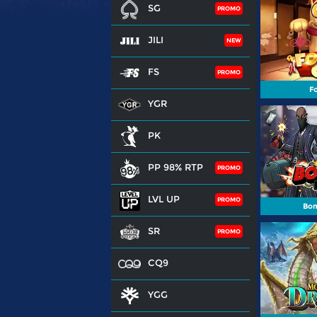
SG
PROMO
JILI
NEW
FS
PROMO
Fo
YGR
PK
PP 98% RTP
PROMO
LVL UP
PROMO
Bom
SR
PROMO
CQ9
YGG