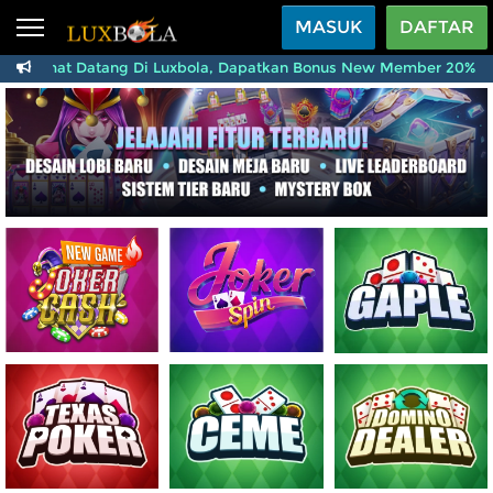
Beranda
MASUK
DAFTAR
Selamat Datang Di Luxbola, Dapatkan Bonus New Member 20%, R
Sports
BARU
PROMO
Live Casino
BARU
IDNPoker
BARU
Slots
PROMO
IDNLIVE
BARU
Stream N Spin
Arcade
PROMO
Table Games
Lottery
BARU
PROMO
IDNRaffle