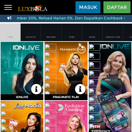
Beranda
MASUK
DAFTAR
 New Member 20%, Reload Harian 5%, Dan Dapatkan Cashback Min
Sports
BARU
PROMO
Live Casino
BARU
LOBBY
ROULETTE
BACCARAT
SICBO
WHEEL
DRAGON TIGER
F
IDNPoker
BARU
Meja
Min
Max
Meja
Min
Max
Meja
Min
Max
Baccarat
1Rb
5Jt
Baccarat
5Rb
5Jt
Baccarat
1Rb
5Jt
Dragon Tiger
1Rb
5Jt
Roulette
1Rb
20Jt
Slots
PROMO
Dragon Tiger
1Rb
5Jt
Roulette
1Rb
5Jt
Sicbo
2Rb
25Jt
Sicbo
1Rb
5Jt
Blackjack
10Rb
50Jt
Roulette
1Rb
5Jt
Special Games
1Rb
5Jt
Wheel
1Rb
1Jt
IDNLIVE
BARU
Dragon Tiger
5Rb
5Jt
Sicbo
1Rb
5Jt
Special Games
1Rb
5Jt
Stream N Spin
DAFTAR
MASUK
DAFTAR
MASUK
KEMBALI
KEMBALI
Arcade
PROMO
IDNLIVE
PRAGMATIC PLAY
IDNLIVE
PRAGMATIC PLAY
Table Games
Meja
Min
Max
Meja
Min
Max
Baccarat
5Rb
5Jt
Roulette
1Rb
20Jt
Roulette
1Rb
20Jt
Baccarat
2Rb
10Jt
Lottery
BARU
PROMO
Sicbo
2Rb
25Jt
Sicbo
2Rb
10Jt
Blackjack
10Rb
50Jt
Dragon Tiger
10Rb
10Jt
Wheel
1Rb
1Jt
Blackjack
10Rb
20Jt
IDNRaffle
Dragon Tiger
5Rb
5Jt
Wheel
1Rb
10Jt