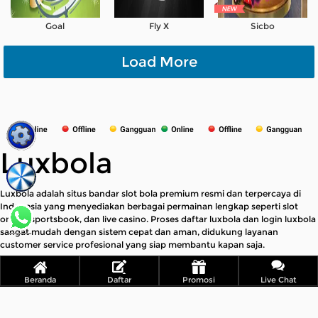
Goal
Fly X
Sicbo
Load More
Luxbola
Luxbola adalah situs bandar slot bola premium resmi dan terpercaya di
Indonesia yang menyediakan berbagai permainan lengkap seperti slot
online, sportsbook, dan live casino. Proses daftar luxbola dan login luxbola
sangat mudah dengan sistem cepat dan aman, didukung layanan
customer service profesional yang siap membantu kapan saja.
Sebagai situs judi online terpercaya, Luxbola menghadirkan berbagai
Beranda
Daftar
Promosi
Live Chat
pilihan permainan populer seperti blackjack, sicbo, dragon tiger, keno,
capsa susun, hingga domino dengan kualitas terbaik. Selain itu, tersedia
juga link alternatif luxbola untuk memastikan akses tetap lancar bagi