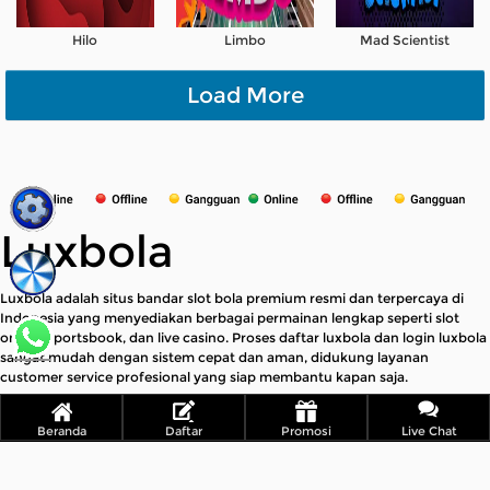
Hilo
Limbo
Mad Scientist
Load More
Luxbola
Luxbola adalah situs bandar slot bola premium resmi dan terpercaya di
Indonesia yang menyediakan berbagai permainan lengkap seperti slot
online, sportsbook, dan live casino. Proses daftar luxbola dan login luxbola
sangat mudah dengan sistem cepat dan aman, didukung layanan
customer service profesional yang siap membantu kapan saja.
Sebagai situs judi online terpercaya, Luxbola menghadirkan berbagai
Beranda
Daftar
Promosi
Live Chat
pilihan permainan populer seperti blackjack, sicbo, dragon tiger, keno,
capsa susun, hingga domino dengan kualitas terbaik. Selain itu, tersedia
juga link alternatif luxbola untuk memastikan akses tetap lancar bagi