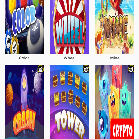
Color
Wheel
Mine