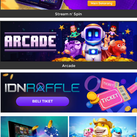
Stream n' Spin
Arcade