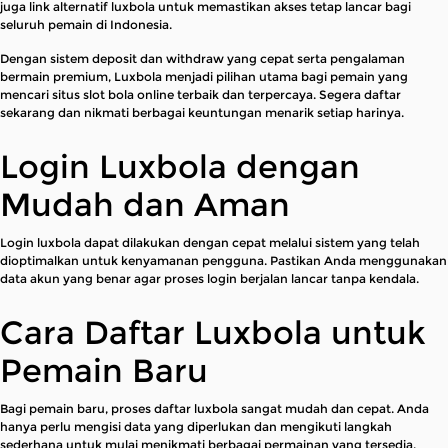
juga link alternatif luxbola untuk memastikan akses tetap lancar bagi
seluruh pemain di Indonesia.
Dengan sistem deposit dan withdraw yang cepat serta pengalaman
bermain premium, Luxbola menjadi pilihan utama bagi pemain yang
mencari situs slot bola online terbaik dan terpercaya. Segera daftar
sekarang dan nikmati berbagai keuntungan menarik setiap harinya.
Login Luxbola dengan
Mudah dan Aman
Login luxbola dapat dilakukan dengan cepat melalui sistem yang telah
dioptimalkan untuk kenyamanan pengguna. Pastikan Anda menggunakan
data akun yang benar agar proses login berjalan lancar tanpa kendala.
Cara Daftar Luxbola untuk
Pemain Baru
Bagi pemain baru, proses daftar luxbola sangat mudah dan cepat. Anda
hanya perlu mengisi data yang diperlukan dan mengikuti langkah
sederhana untuk mulai menikmati berbagai permainan yang tersedia.