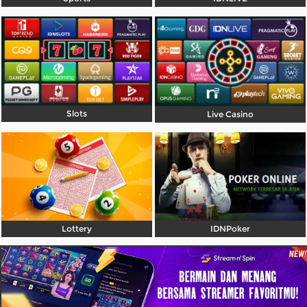
Referral
Promosi
Hubungi Kami
Live Chat
Slots
Live Casino
Pengaduan Customer
Pilih Bahasa:
Lottery
IDNPoker
MASUK
DAFTAR
&copy; Luxbola – Situs Bandar Slot Bola
Premium Resmi dan Terpercaya. Hak Cipta
Dilindungi.